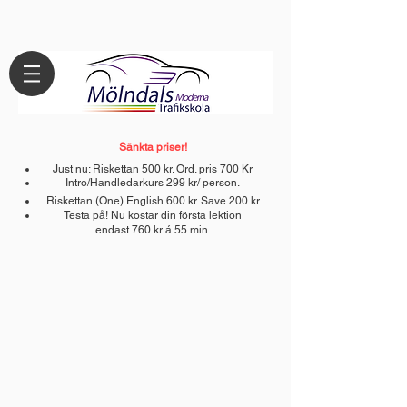
Sänkta
prise
r!
Just nu: Riskettan
500
kr. Ord. pris 700 Kr
Intro/Handledarkurs 299 kr/ person.
Riskettan (One) En
glish 600
kr. Save 200 kr
Testa på! Nu kostar din första lektion
endast 760 kr á 55 min.