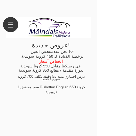
عروض جديدة!
for
نحن نقدم
فحص العين
150 كرونة سويدية.
رخصة القيادة لـ
انخفاض أسعار
في ريسكيتا مقابل 550 كرونا سويدية.
350 كرونة سويدية.
دورة مقدمة / معالج
درس اختباري مدته 55 دقيقة يكلف 700 كرونة
سويدية فقط
كرونة
سعر مخفض لـ Riskettan English 650
نرويجية