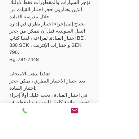
نؤجر السيارات والمقطورات فقط لأولئك
الذين يختارون حجز اختبار القيادة من
خلال مدرسة القيادة.
تحتاج إلى إجراء اختبار نظري في إدارة
النقل السويدية قبل أن تتمكن من حجز
اختبار القيادة. لقراءته ، لدينا كتاب BE ،
330 SEK ، واختبارات الإنترنت SEK
790.
Bg:
781-7448
هكذا يذهب الامتحان:
بعد اجتياز الاختبار النظري ، يمكن حجز
اختبار القيادة.
في اختبار القيادة ، يجب عليك أولاً إجراء
فحص سلامة كامل للسيارة والمقطورة ،
واختبار المناورة في ساحة الانتظار ،
والقيادة في حركة المرور لمدة 40 دقيقة
تقريبًا ، حيث يمكنك إظهار المناورة
للخلف وللأمام. يتم تضمين داخل وخارج
المقطورة أيضًا.